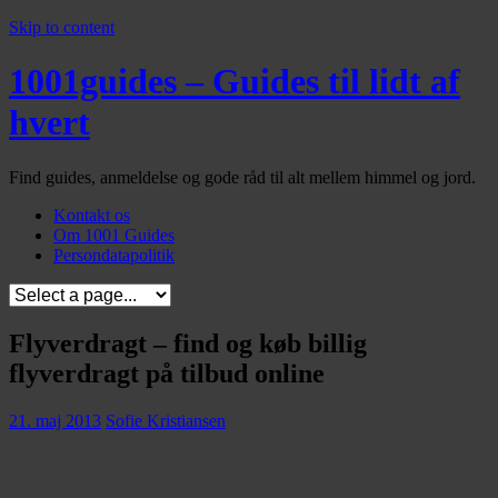
Skip to content
1001guides – Guides til lidt af
hvert
Find guides, anmeldelse og gode råd til alt mellem himmel og jord.
Kontakt os
Om 1001 Guides
Persondatapolitik
Flyverdragt – find og køb billig
flyverdragt på tilbud online
21. maj 2013
Sofie Kristiansen