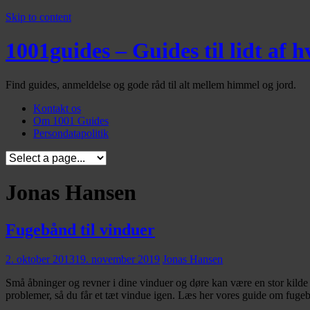
Skip to content
1001guides – Guides til lidt af h
Find guides, anmeldelse og gode råd til alt mellem himmel og jord.
Kontakt os
Om 1001 Guides
Persondatapolitik
Jonas Hansen
Fugebånd til vinduer
2. oktober 2013
19. november 2019
Jonas Hansen
Små åbninger og revner i dine vinduer og døre kan være en stor kilde 
problemer, så du får et tæt vindue igen. Læs her vores guide om fugeb